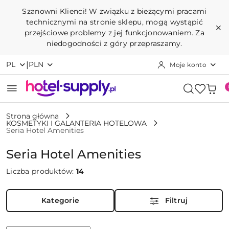
Przejdź do treści głównej
Przejdź do wyszukiwarki
Przejdź do moje konto
Przejdź do menu głównego
Przejdź do stopki
Szanowni Klienci! W związku z bieżącymi pracami
technicznymi na stronie sklepu, mogą wystąpić
przejściowe problemy z jej funkcjonowaniem. Za
niedogodności z góry przepraszamy.
|
PL
PLN
Moje konto
Strona główna
KOSMETYKI I GALANTERIA HOTELOWA
Seria Hotel Amenities
Seria Hotel Amenities
Liczba produktów:
14
Kategorie
Filtruj