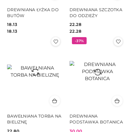
DREWNIANA ŁYŻKA DO
DREWNIANA SZCZOTKA
BUTÓW
DO ODZIEŻY
18.13
22.28
Cena:
Cena:
Cena:
Cena:
18.13
22.28
-37%
BAWEŁNIANA TORBA NA
DREWNIANA
BIELIZNĘ
PODSTAWKA BOTANICA
22.80
30.00