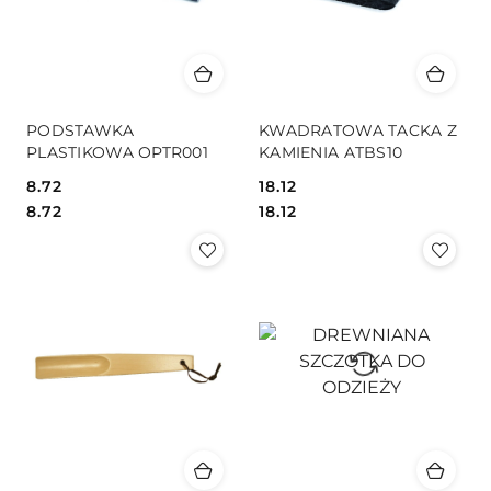
PODSTAWKA
KWADRATOWA TACKA Z
PLASTIKOWA OPTR001
KAMIENIA ATBS10
8.72
18.12
Cena:
Cena:
Cena:
Cena:
8.72
18.12