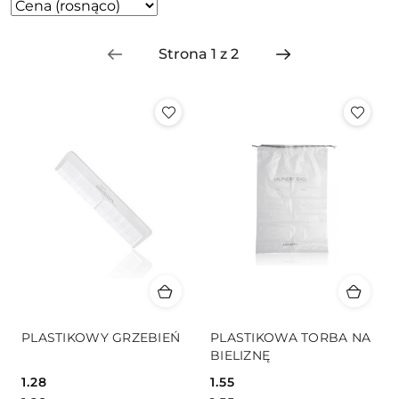
Zastosowano
Sortuj
według
sortowanie:
Cena
(rosnąco).
PLASTIKOWY GRZEBIEŃ
PLASTIKOWA TORBA NA
BIELIZNĘ
1.28
1.55