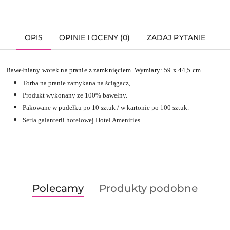
OPIS
OPINIE I OCENY (0)
ZADAJ PYTANIE
Bawełniany worek na pranie z zamknięciem. Wymiary: 59 x 44,5 cm.
Torba na pranie zamykana na ściągacz,
Produkt wykonany ze 100% bawełny.
Pakowane w pudełku po 10 sztuk / w kartonie po 1
00 sztuk.
Seria galanterii hotelowej Hotel Amenities.
Produkty
Produkty
Polecamy
Produkty podobne
Pomiń karuzelę produktów
o
o
statusie:
statusie: