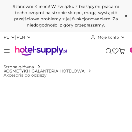
Przejdź do treści głównej
Przejdź do wyszukiwarki
Przejdź do moje konto
Przejdź do menu głównego
Przejdź do opisu produktu
Przejdź do stopki
Szanowni Klienci! W związku z bieżącymi pracami
technicznymi na stronie sklepu, mogą wystąpić
przejściowe problemy z jej funkcjonowaniem. Za
niedogodności z góry przepraszamy.
|
PL
PLN
Moje konto
Strona główna
KOSMETYKI I GALANTERIA HOTELOWA
Akcesoria do odzieży