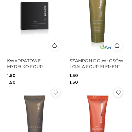
KWADRATOWE
SZAMPON DO WŁOSÓW
MYDEŁKO FOUR
I CIAŁA FOUR ELEMENTS
ELEMENTS W
W TUBCE 30ML
1.50
1.50
PAPIEROWYM PUDEŁKU
Cena:
Cena:
Cena:
Cena:
1.50
1.50
25G