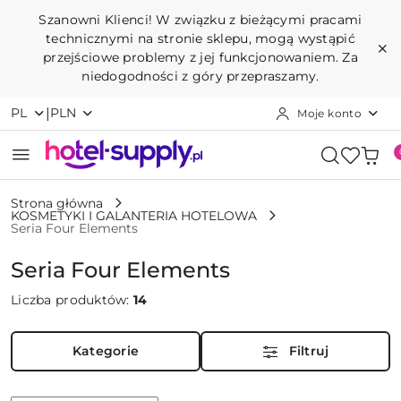
Przejdź do treści głównej
Przejdź do wyszukiwarki
Przejdź do moje konto
Przejdź do menu głównego
Przejdź do stopki
Szanowni Klienci! W związku z bieżącymi pracami
technicznymi na stronie sklepu, mogą wystąpić
przejściowe problemy z jej funkcjonowaniem. Za
niedogodności z góry przepraszamy.
|
PL
PLN
Moje konto
Strona główna
KOSMETYKI I GALANTERIA HOTELOWA
Seria Four Elements
Seria Four Elements
Liczba produktów:
14
Kategorie
Filtruj