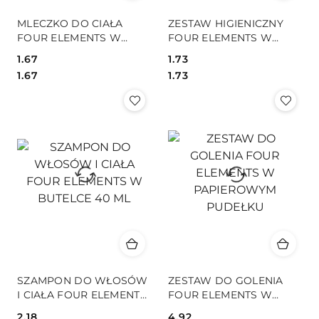
MLECZKO DO CIAŁA
ZESTAW HIGIENICZNY
FOUR ELEMENTS W
FOUR ELEMENTS W
TUBCE 30ML
RULONIKU
1.67
1.73
Cena:
Cena:
Cena:
Cena:
1.67
1.73
SZAMPON DO WŁOSÓW
ZESTAW DO GOLENIA
I CIAŁA FOUR ELEMENTS
FOUR ELEMENTS W
W BUTELCE 40 ML
PAPIEROWYM PUDEŁKU
2.18
4.92