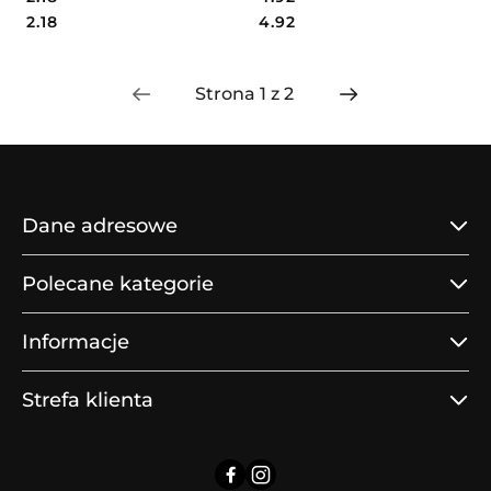
Cena:
Cena:
Cena:
Cena:
2.18
4.92
Dane adresowe
Polecane kategorie
Informacje
Strefa klienta