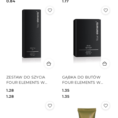
Cena:
Cena:
Cena:
Cena:
0.84
1.17
ZESTAW DO SZYCIA
GĄBKA DO BUTÓW
FOUR ELEMENTS W
FOUR ELEMENTS W
PAPIEROWYM PUDEŁKU
PAPIEROWYM PUDEŁKU
1.28
1.35
Cena:
Cena:
Cena:
Cena:
1.28
1.35