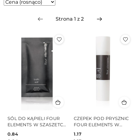
Zastosowano
Sortuj
według
sortowanie:
Cena
(rosnąco).
SÓL DO KĄPIELI FOUR
CZEPEK POD PRYSZNIC
ELEMENTS W SZASZETCE
FOUR ELEMENTS W
10G
RULONIKU
0.84
1.17