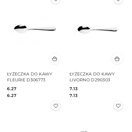
ŁYŻECZKA DO KAWY
ŁYŻECZKA DO KAWY
FLEURIE D306773
LIVORNO D290303
6.27
7.13
Cena:
Cena:
Cena:
Cena:
6.27
7.13