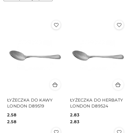
według
sortowanie:
Cena
(rosnąco).
ŁYŻECZKA DO KAWY
ŁYŻECZKA DO HERBATY
LONDON D89519
LONDON D89524
2.58
2.83
Cena:
Cena:
Cena:
Cena:
2.58
2.83