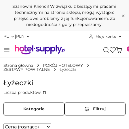
Przejdź do treści głównej
Przejdź do wyszukiwarki
Przejdź do moje konto
Przejdź do menu głównego
Przejdź do stopki
Szanowni Klienci! W związku z bieżącymi pracami
technicznymi na stronie sklepu, mogą wystąpić
przejściowe problemy z jej funkcjonowaniem. Za
niedogodności z góry przepraszamy.
|
PL
PLN
Moje konto
Strona główna
POKÓJ HOTELOWY
ZESTAWY POWITALNE
Łyżeczki
Łyżeczki
Liczba produktów:
11
Kategorie
Filtruj
Zastosowano
Sortuj