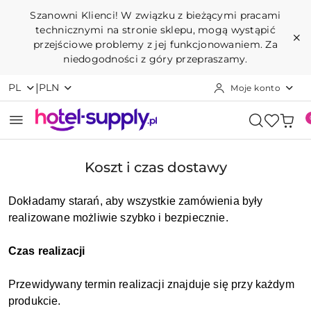
Przejdź do treści głównej
Przejdź do wyszukiwarki
Przejdź do moje konto
Przejdź do menu głównego
Przejdź do stopki
Szanowni Klienci! W związku z bieżącymi pracami
technicznymi na stronie sklepu, mogą wystąpić
przejściowe problemy z jej funkcjonowaniem. Za
niedogodności z góry przepraszamy.
|
PL
PLN
Moje konto
Koszt i czas dostawy
Dokładamy starań, aby wszystkie zamówienia były
realizowane możliwie szybko i bezpiecznie.
Czas realizacji
Przewidywany termin realizacji znajduje się przy każdym
produkcie.