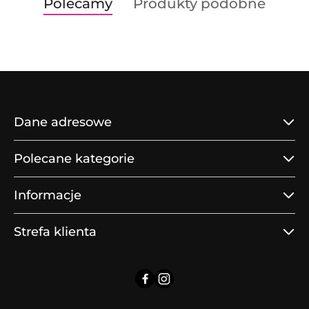
Produkty
Produkty
Polecamy
Produkty podobne
Pomiń karuzelę produktów
o
o
statusie:
statusie:
Dane adresowe
Polecane kategorie
Informacje
Strefa klienta