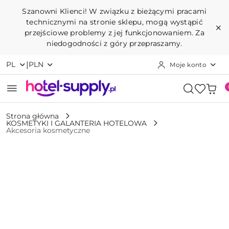
Przejdź do treści głównej
Przejdź do wyszukiwarki
Przejdź do moje konto
Przejdź do menu głównego
Przejdź do opisu produktu
Przejdź do stopki
Szanowni Klienci! W związku z bieżącymi pracami
technicznymi na stronie sklepu, mogą wystąpić
przejściowe problemy z jej funkcjonowaniem. Za
niedogodności z góry przepraszamy.
|
PL
PLN
Moje konto
Strona główna
KOSMETYKI I GALANTERIA HOTELOWA
Akcesoria kosmetyczne