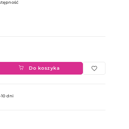
stępność
Do koszyka
ć
-10 dni