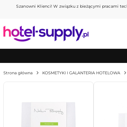
Przejdź do treści głównej
Przejdź do wyszukiwarki
Przejdź do moje konto
Przejdź do menu głównego
Przejdź do opisu produktu
Przejdź do stopki
Szanowni Klienci! W związku z bieżącymi pracami tec
Strona główna
KOSMETYKI I GALANTERIA HOTELOWA