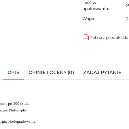
Ilość w
2
opakowaniu:
Waga:
0
Pobierz produkt d
OPIS
OPINIE I OCENY (0)
ZADAJ PYTANIE
onie po 500 sztuk.
ature Philosophy.
ngu, biodegradowalne.