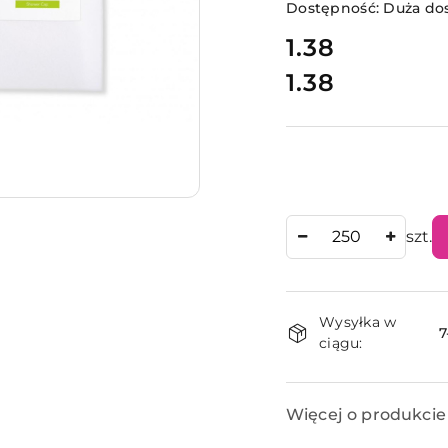
Dostępność:
Duża do
cena:
1.38
1.38
Cena:
Ilość
szt.
Dostępnoś
Wysyłka w
i
7
ciągu:
dostawa
Więcej o produkcie