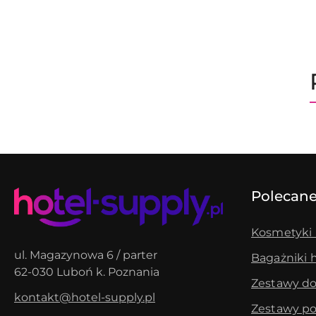
Pomiń karuzelę produktów
Polecane
Kosmetyki 
ul. Magazynowa 6 / parter
Bagażniki 
62-030 Luboń k. Poznania
Zestawy do
kontakt@hotel-supply.pl
Zestawy po