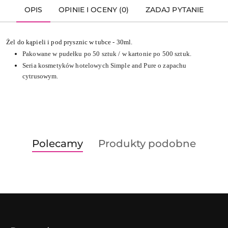
OPIS
OPINIE I OCENY (0)
ZADAJ PYTANIE
Żel do kąpieli i pod prysznic w tubce - 30ml.
Pakowane w pudełku po 50 sztuk / w kartonie po 500 sztuk.
Seria kosmetyków hotelowych Simple and Pure o zapachu
cytrusowym.
Produkty
Produkty
Polecamy
Produkty podobne
Pomiń karuzelę produktów
o
o
statusie:
statusie: