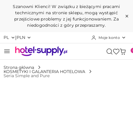
Przejdź do treści głównej
Przejdź do wyszukiwarki
Przejdź do moje konto
Przejdź do menu głównego
Przejdź do opisu produktu
Przejdź do stopki
Szanowni Klienci! W związku z bieżącymi pracami
technicznymi na stronie sklepu, mogą wystąpić
przejściowe problemy z jej funkcjonowaniem. Za
niedogodności z góry przepraszamy.
|
PL
PLN
Moje konto
Strona główna
KOSMETYKI I GALANTERIA HOTELOWA
Seria Simple and Pure