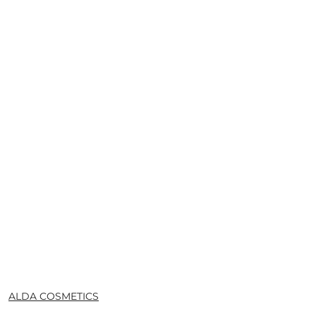
NAZWA
ALDA COSMETICS
PRODUCENTA: