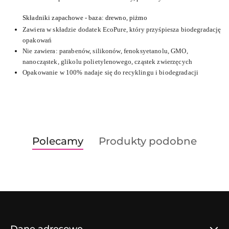
Składniki zapachowe - baza: drewno, piżmo
Zawiera w składzie dodatek EcoPure, który przyśpiesza biodegradację
opakowań
Nie zawiera: parabenów, silikonów, fenoksyetanolu, GMO,
nanocząstek, glikolu polietylenowego, cząstek zwierzęcych
Opakowanie w 100% nadaje się do recyklingu i biodegradacji
Produkty
Produkty
Polecamy
Produkty podobne
Pomiń karuzelę produktów
o
o
statusie:
statusie:
Dane adresowe