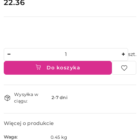
22.36
Cena:
Ilość
szt.
Do koszyka
Dostępność
Wysyłka w
i
2-7 dni
ciągu:
dostawa
Więcej o produkcie
Waga:
0.45 kg