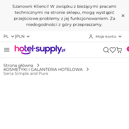
Przejdź do treści głównej
Przejdź do wyszukiwarki
Przejdź do moje konto
Przejdź do menu głównego
Przejdź do opisu produktu
Przejdź do stopki
Szanowni Klienci! W związku z bieżącymi pracami
technicznymi na stronie sklepu, mogą wystąpić
przejściowe problemy z jej funkcjonowaniem. Za
niedogodności z góry przepraszamy.
|
PL
PLN
Moje konto
Strona główna
KOSMETYKI I GALANTERIA HOTELOWA
Seria Simple and Pure