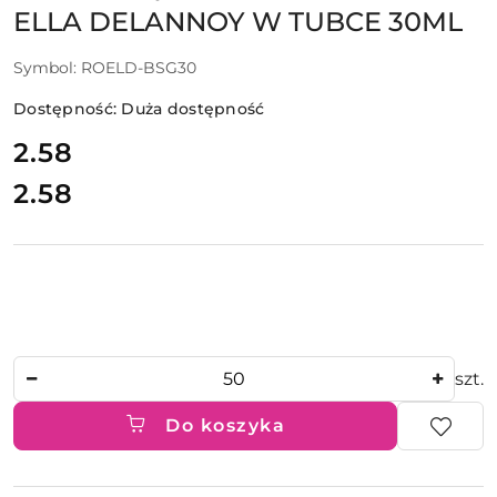
ELLA DELANNOY W TUBCE 30ML
Symbol:
ROELD-BSG30
Dostępność:
Duża dostępność
cena:
2.58
2.58
Cena:
Ilość
szt.
Do koszyka