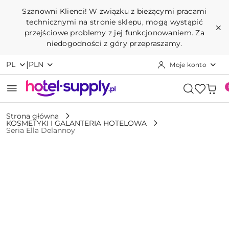
Przejdź do treści głównej
Przejdź do wyszukiwarki
Przejdź do moje konto
Przejdź do menu głównego
Przejdź do opisu produktu
Przejdź do stopki
Szanowni Klienci! W związku z bieżącymi pracami
technicznymi na stronie sklepu, mogą wystąpić
przejściowe problemy z jej funkcjonowaniem. Za
niedogodności z góry przepraszamy.
|
PL
PLN
Moje konto
Strona główna
KOSMETYKI I GALANTERIA HOTELOWA
Seria Ella Delannoy