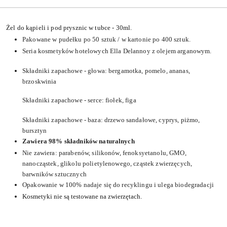
Żel do kąpieli i pod prysznic w tubce - 30ml.
Pakowane w pudełku po 50 sztuk / w kartonie po 400 sztuk.
Seria kosmetyków hotelowych Ella Delannoy z olejem arganowym.
Składniki zapachowe - głowa:
bergamotka, pomelo, ananas,
brzoskwinia
Składniki zapachowe - serce:
fiołek, figa
Składniki zapachowe - baza:
drzewo sandałowe, cyprys, piżmo,
bursztyn
Zawiera 98% składników naturalnych
Nie zawiera: parabenów, silikonów, fenoksyetanolu, GMO,
nanocząstek, glikolu polietylenowego, cząstek zwierzęcych,
barwników sztucznych
Opakowanie w 100% nadaje się do recyklingu i ulega biodegradacji
Kosmetyki nie są testowane na zwierzętach.