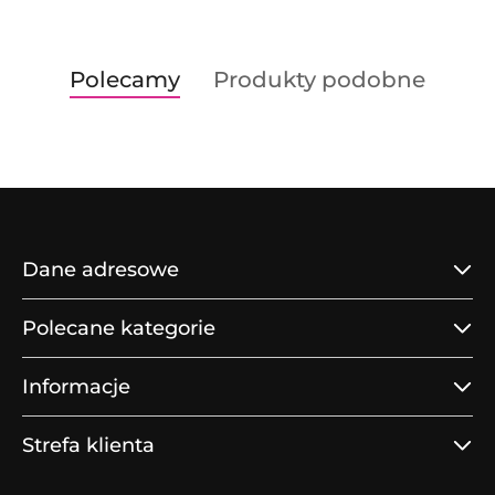
Produkty
Produkty
Polecamy
Produkty podobne
Pomiń karuzelę produktów
o
o
statusie:
statusie:
Dane adresowe
Polecane kategorie
Informacje
Strefa klienta