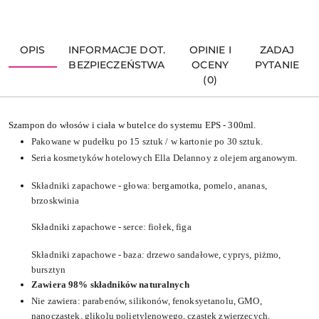
OPIS
INFORMACJE DOT.
OPINIE I
ZADAJ
BEZPIECZEŃSTWA
OCENY
PYTANIE
(0)
Szampon do włosów i ciała
w butelce do systemu EPS - 300ml
.
Pakowane w pudełku po 15 sztuk / w kartonie po 30 sztuk.
Seria kosmetyków hotelowych Ella Delannoy z olejem arganowym.
Składniki zapachowe - głowa:
bergamotka, pomelo, ananas,
brzoskwinia
Składniki zapachowe - serce:
fiołek, figa
Składniki zapachowe - baza:
drzewo sandałowe, cyprys, piżmo,
bursztyn
Zawiera 98% składników naturalnych
Nie zawiera: parabenów, silikonów, fenoksyetanolu, GMO,
nanocząstek, glikolu polietylenowego, cząstek zwierzęcych,