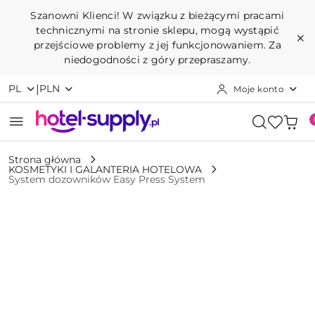
Przejdź do treści głównej
Przejdź do wyszukiwarki
Przejdź do moje konto
Przejdź do menu głównego
Przejdź do opisu produktu
Przejdź do stopki
Szanowni Klienci! W związku z bieżącymi pracami
technicznymi na stronie sklepu, mogą wystąpić
przejściowe problemy z jej funkcjonowaniem. Za
niedogodności z góry przepraszamy.
|
PL
PLN
Moje konto
Strona główna
KOSMETYKI I GALANTERIA HOTELOWA
System dozowników Easy Press System