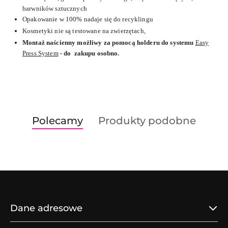
barwników sztucznych
Opakowanie w 100% nadaje się do recyklingu
Kosmetyki nie są testowane na zwierzętach,
Montaż naścienny możliwy za pomocą holderu do systemu
Easy
Press System
- do zakupu osobno.
Produkty
Produkty
Polecamy
Produkty podobne
Pomiń karuzelę produktów
o
o
statusie:
statusie:
Dane adresowe