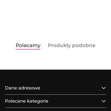
Produkty
Produkty
Polecamy
Produkty podobne
Pomiń karuzelę produktów
o
o
statusie:
statusie:
Dane adresowe
Polecane kategorie