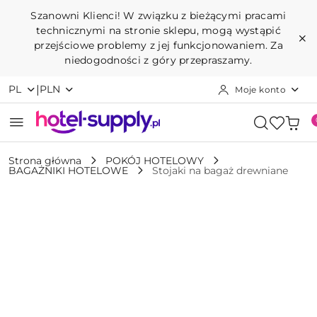
Przejdź do treści głównej
Przejdź do wyszukiwarki
Przejdź do moje konto
Przejdź do menu głównego
Przejdź do opisu produktu
Przejdź do stopki
Szanowni Klienci! W związku z bieżącymi pracami
technicznymi na stronie sklepu, mogą wystąpić
przejściowe problemy z jej funkcjonowaniem. Za
niedogodności z góry przepraszamy.
|
PL
PLN
Moje konto
Strona główna
POKÓJ HOTELOWY
BAGAŻNIKI HOTELOWE
Stojaki na bagaż drewniane