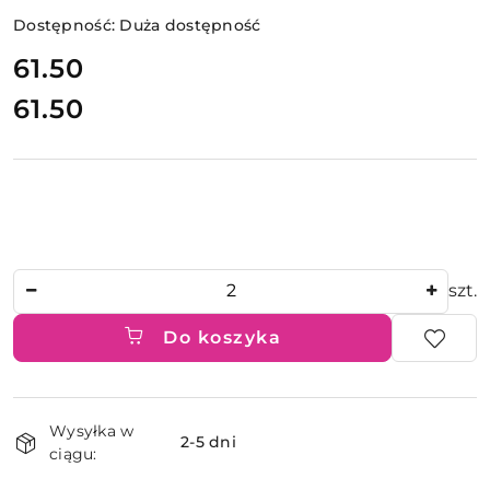
Dostępność:
Duża dostępność
cena:
61.50
61.50
Cena:
Ilość
szt.
Do koszyka
Dostępność
Wysyłka w
i
2-5 dni
ciągu:
dostawa