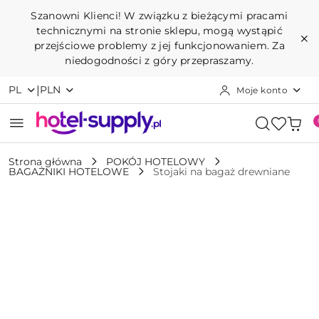
Przejdź do treści głównej
Przejdź do wyszukiwarki
Przejdź do moje konto
Przejdź do menu głównego
Przejdź do opisu produktu
Przejdź do stopki
Szanowni Klienci! W związku z bieżącymi pracami
technicznymi na stronie sklepu, mogą wystąpić
przejściowe problemy z jej funkcjonowaniem. Za
niedogodności z góry przepraszamy.
|
PL
PLN
Moje konto
Strona główna
POKÓJ HOTELOWY
BAGAŻNIKI HOTELOWE
Stojaki na bagaż drewniane