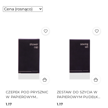
Zastosowano
Sortuj
według
sortowanie:
Cena
(rosnąco).
CZEPEK POD PRYSZNIC
ZESTAW DO SZYCIA W
W PAPIEROWYM
PAPIEROWYM PUDEŁKU
PUDEŁKU BLACK
BLACK
1.17
1.17