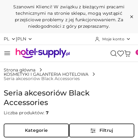
Przejdź do treści głównej
Przejdź do wyszukiwarki
Przejdź do moje konto
Przejdź do menu głównego
Przejdź do stopki
Szanowni Klienci! W związku z bieżącymi pracami
technicznymi na stronie sklepu, mogą wystąpić
przejściowe problemy z jej funkcjonowaniem. Za
niedogodności z góry przepraszamy.
|
PL
PLN
Moje konto
Strona główna
KOSMETYKI I GALANTERIA HOTELOWA
Seria akcesoriów Black Accessories
Seria akcesoriów Black
Accessories
Liczba produktów:
7
Kategorie
Filtruj