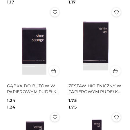
Cena:
Cena:
Cena:
Cena:
1.17
1.17
GĄBKA DO BUTÓW W
ZESTAW HIGIENICZNY W
PAPIEROWYM PUDEŁKU
PAPIEROWYM PUDEŁKU
BLACK
BLACK
1.24
1.75
Cena:
Cena:
Cena:
Cena:
1.24
1.75