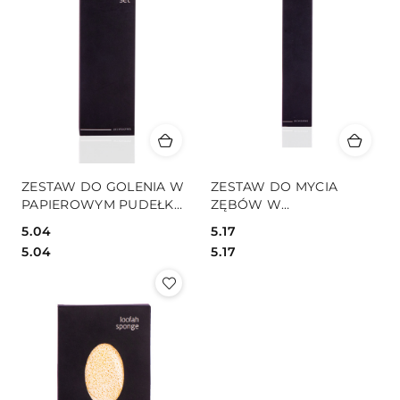
ZESTAW DO GOLENIA W
ZESTAW DO MYCIA
PAPIEROWYM PUDEŁKU
ZĘBÓW W
BLACK
PAPIEROWYM PUDEŁKU
5.04
5.17
BLACK
Cena:
Cena:
Cena:
Cena:
5.04
5.17