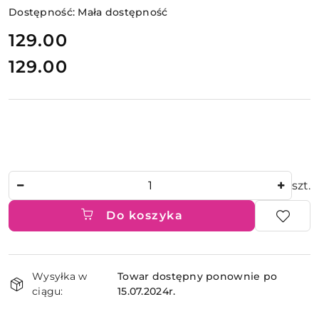
Dostępność:
Mała dostępność
cena:
129.00
129.00
Cena:
Ilość
szt.
Do koszyka
Dostępność
Wysyłka w
Towar dostępny ponownie po
i
ciągu:
15.07.2024r.
dostawa