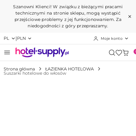
Przejdź do treści głównej
Przejdź do wyszukiwarki
Przejdź do moje konto
Przejdź do menu głównego
Przejdź do opisu produktu
Przejdź do stopki
Szanowni Klienci! W związku z bieżącymi pracami
technicznymi na stronie sklepu, mogą wystąpić
przejściowe problemy z jej funkcjonowaniem. Za
niedogodności z góry przepraszamy.
|
PL
PLN
Moje konto
Strona główna
ŁAZIENKA HOTELOWA
Suszarki hotelowe do włosów