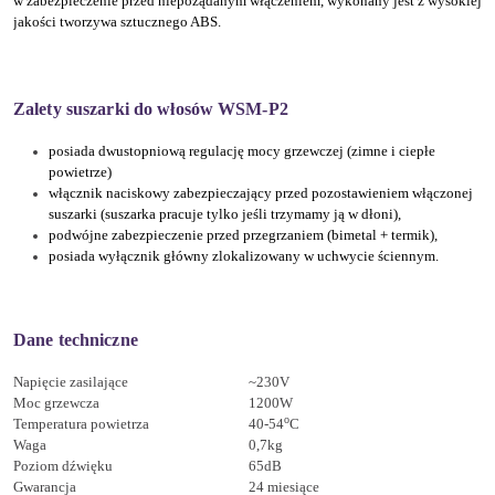
w zabezpieczenie przed niepożądanym włączeniem, wykonany jest z wysokiej
jakości tworzywa sztucznego ABS.
Zalety suszarki do włosów WSM-P2
posiada dwustopniową regulację mocy grzewczej (zimne i ciepłe
powietrze)
włącznik naciskowy zabezpieczający przed pozostawieniem włączonej
suszarki (suszarka
pracuje tylko jeśli trzymamy ją w dłoni),
podwójne zabezpieczenie przed przegrzaniem (bimetal + termik),
posiada wyłącznik główny zlokalizowany w uchwycie ściennym.
Dane techniczne
Napięcie zasilające
~230V
Moc grzewcza
1200W
o
Temperatura powietrza
40-54
C
Waga
0,7kg
Poziom dźwięku
65dB
Gwarancja
24 miesiące