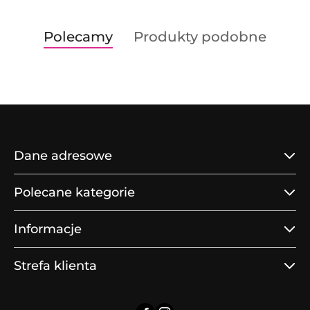
Produkty
Produkty
Polecamy
Produkty podobne
Pomiń karuzelę produktów
o
o
statusie:
statusie:
Dane adresowe
Polecane kategorie
Informacje
Strefa klienta