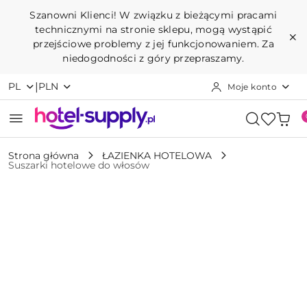
Przejdź do treści głównej
Przejdź do wyszukiwarki
Przejdź do moje konto
Przejdź do menu głównego
Przejdź do opisu produktu
Przejdź do stopki
Szanowni Klienci! W związku z bieżącymi pracami
technicznymi na stronie sklepu, mogą wystąpić
przejściowe problemy z jej funkcjonowaniem. Za
niedogodności z góry przepraszamy.
|
PL
PLN
Moje konto
Strona główna
ŁAZIENKA HOTELOWA
Suszarki hotelowe do włosów