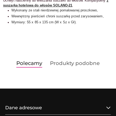
Uchwyt naścienny do wieszania suszarki do włosów. Kompatybilny
z
suszarką hotelową do włosów SOLANO-21
.
Wykonany ze stali nierdzewnej pomalowanej proszkowo,
Wewnętrzny pierścień chroni suszarkę przed zarysowaniem,
Wymiary: 55 x 85 x 135 cm (W x Sz x Gł).
Produkty
Produkty
Polecamy
Produkty podobne
Pomiń karuzelę produktów
o
o
statusie:
statusie:
Dane adresowe