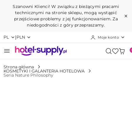
Przejdź do treści głównej
Przejdź do wyszukiwarki
Przejdź do moje konto
Przejdź do menu głównego
Przejdź do opisu produktu
Przejdź do stopki
Szanowni Klienci! W związku z bieżącymi pracami
technicznymi na stronie sklepu, mogą wystąpić
przejściowe problemy z jej funkcjonowaniem. Za
niedogodności z góry przepraszamy.
|
PL
PLN
Moje konto
Strona główna
KOSMETYKI I GALANTERIA HOTELOWA
Seria Nature Philosophy