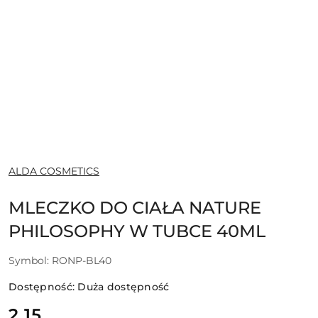
NAZWA
ALDA COSMETICS
PRODUCENTA:
MLECZKO DO CIAŁA NATURE
PHILOSOPHY W TUBCE 40ML
Symbol:
RONP-BL40
Dostępność:
Duża dostępność
cena:
2.15