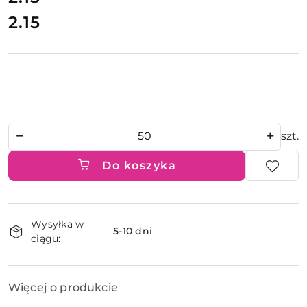
2.15
Cena:
Ilość
szt.
Do koszyka
Dostępność
Wysyłka w
i
5-10 dni
ciągu:
dostawa
Więcej o produkcie