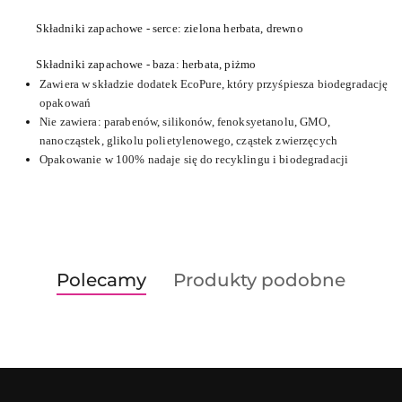
Składniki zapachowe - serce: zielona herbata, drewno
Składniki zapachowe - baza: herbata, piżmo
Zawiera w składzie dodatek EcoPure, który przyśpiesza biodegradację
opakowań
Nie zawiera: parabenów, silikonów, fenoksyetanolu, GMO,
nanocząstek, glikolu polietylenowego, cząstek zwierzęcych
Opakowanie w 100% nadaje się do recyklingu i biodegradacji
Produkty
Produkty
Polecamy
Produkty podobne
Pomiń karuzelę produktów
o
o
statusie:
statusie: