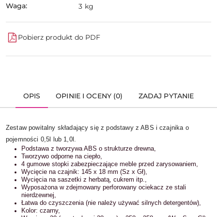
Waga:
3 kg
Pobierz produkt do PDF
OPIS
OPINIE I OCENY (0)
ZADAJ PYTANIE
Zestaw powitalny składający się z podstawy z ABS i czajnika o
pojemności 0,5l lub 1,0l.
Podstawa z tworzywa ABS o strukturze drewna,
Tworzywo odporne na ciepło,
4 gumowe stopki zabezpieczające meble przed zarysowaniem,
Wycięcie na czajnik: 145 x 18 mm (Sz x Gł),
Wycięcia na saszetki z herbatą, cukrem itp.,
Wyposażona w zdejmowany perforowany ociekacz ze stali
nierdzewnej,
Łatwa do czyszczenia (nie należy używać silnych detergentów),
Kolor: czarny,