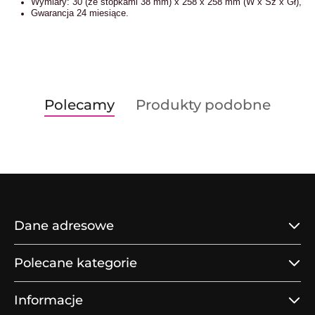
Wymiary: 30 (ze stopkami 38 mm) x 258 x 258 mm (W x Sz x Gł),
Gwarancja 24 miesiące.
Produkty
Produkty
Polecamy
Produkty podobne
Pomiń karuzelę produktów
o
o
statusie:
statusie:
Dane adresowe
Polecane kategorie
Informacje