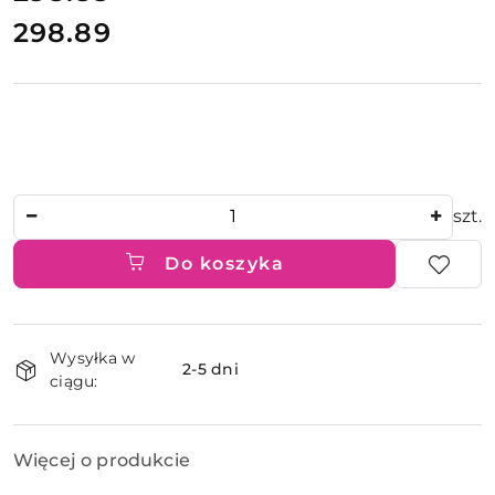
298.89
Cena:
Ilość
szt.
Do koszyka
Dostępność
Wysyłka w
i
2-5 dni
ciągu:
dostawa
Więcej o produkcie