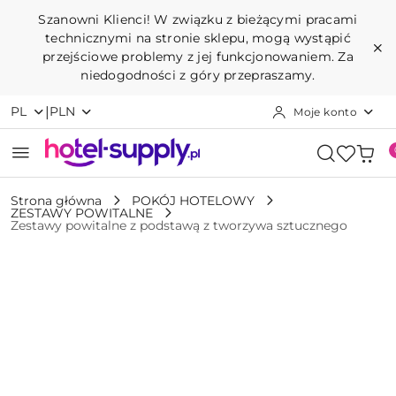
Przejdź do treści głównej
Przejdź do wyszukiwarki
Przejdź do moje konto
Przejdź do menu głównego
Przejdź do opisu produktu
Przejdź do stopki
Szanowni Klienci! W związku z bieżącymi pracami
technicznymi na stronie sklepu, mogą wystąpić
przejściowe problemy z jej funkcjonowaniem. Za
niedogodności z góry przepraszamy.
|
PL
PLN
Moje konto
Strona główna
POKÓJ HOTELOWY
ZESTAWY POWITALNE
Zestawy powitalne z podstawą z tworzywa sztucznego