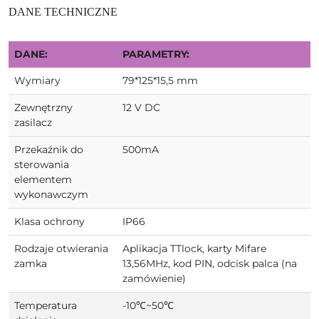
DANE TECHNICZNE
DANE:
PARAMETRY:
Wymiary
79*125*15,5 mm
Zewnętrzny
12 V DC
zasilacz
Przekaźnik do
500mA
sterowania
elementem
wykonawczym
Klasa ochrony
IP66
Rodzaje otwierania
Aplikacja TTlock, karty Mifare
zamka
13,56MHz, kod PIN, odcisk palca (na
zamówienie)
Temperatura
-10℃~50℃