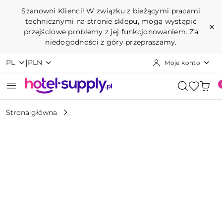
Przejdź do treści głównej
Przejdź do wyszukiwarki
Przejdź do moje konto
Przejdź do menu głównego
Przejdź do opisu produktu
Przejdź do stopki
Szanowni Klienci! W związku z bieżącymi pracami
technicznymi na stronie sklepu, mogą wystąpić
przejściowe problemy z jej funkcjonowaniem. Za
niedogodności z góry przepraszamy.
|
PL
PLN
Moje konto
Strona główna