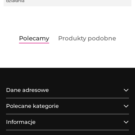
działania
Produkty
Produkty
Polecamy
Produkty podobne
Pomiń karuzelę produktów
o
o
statusie:
statusie:
Dane adresowe
Polecane kategorie
Informacje