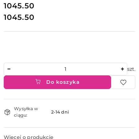
cena:
1045.50
1045.50
Cena:
Ilość
szt.
Do koszyka
Dostępność
Wysyłka w
i
2-14 dni
ciągu:
dostawa
Więcej o produkcie