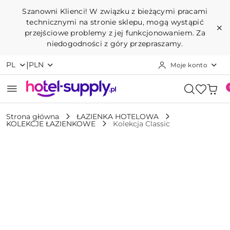
Przejdź do treści głównej
Przejdź do wyszukiwarki
Przejdź do moje konto
Przejdź do menu głównego
Przejdź do opisu produktu
Przejdź do stopki
Szanowni Klienci! W związku z bieżącymi pracami
technicznymi na stronie sklepu, mogą wystąpić
przejściowe problemy z jej funkcjonowaniem. Za
niedogodności z góry przepraszamy.
|
PL
PLN
Moje konto
Strona główna
ŁAZIENKA HOTELOWA
KOLEKCJE ŁAZIENKOWE
Kolekcja Classic