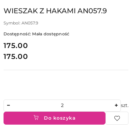
WIESZAK Z HAKAMI AN057.9
Symbol:
AN057.9
Dostępność:
Mała dostępność
cena:
175.00
175.00
Cena:
Ilość
szt.
Do koszyka