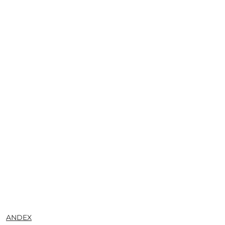
NAZWA
ANDEX
PRODUCENTA: