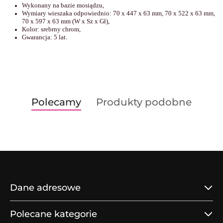
Wykonany na bazie mosiądzu
,
Wymiary wieszaka odpowiednio: 70 x 447 x 63 mm, 70 x 522 x 63 mm,
70 x 597 x 63 mm (W x Sz x Gł),
Kolor: srebrny chrom,
Gwarancja: 5 lat.
Produkty
Produkty
Polecamy
Produkty podobne
Pomiń karuzelę produktów
o
o
statusie:
statusie:
Dane adresowe
Polecane kategorie