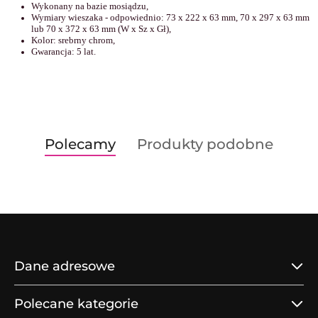
Wykonany na bazie mosiądzu
,
Wymiary wieszaka - odpowiednio: 73 x 222 x 63 mm, 70 x 297 x 63 mm
lub 70 x 372 x 63 mm (W x Sz x Gł),
Kolor: srebrny chrom,
Gwarancja: 5 lat.
Produkty
Produkty
Polecamy
Produkty podobne
Pomiń karuzelę produktów
o
o
statusie:
statusie:
Dane adresowe
Polecane kategorie