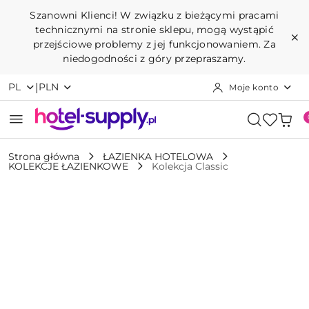
Przejdź do treści głównej
Przejdź do wyszukiwarki
Przejdź do moje konto
Przejdź do menu głównego
Przejdź do opisu produktu
Przejdź do stopki
Szanowni Klienci! W związku z bieżącymi pracami
technicznymi na stronie sklepu, mogą wystąpić
przejściowe problemy z jej funkcjonowaniem. Za
niedogodności z góry przepraszamy.
|
PL
PLN
Moje konto
Strona główna
ŁAZIENKA HOTELOWA
KOLEKCJE ŁAZIENKOWE
Kolekcja Classic