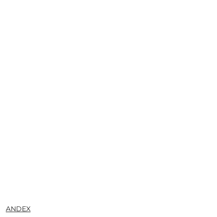
NAZWA
ANDEX
PRODUCENTA: