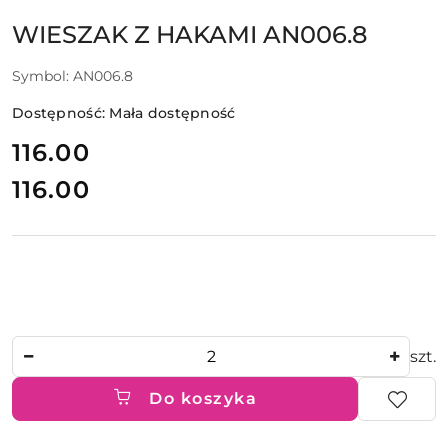
WIESZAK Z HAKAMI AN006.8
Symbol:
AN006.8
Dostępność:
Mała dostępność
cena:
116.00
116.00
Cena:
Ilość
szt.
Do koszyka