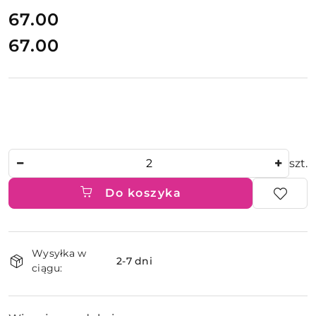
cena:
67.00
67.00
Cena:
Ilość
szt.
Do koszyka
Dostępność
Wysyłka w
i
2-7 dni
ciągu:
dostawa