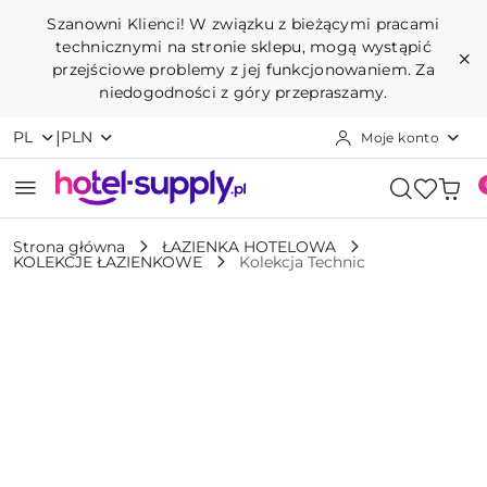
Przejdź do treści głównej
Przejdź do wyszukiwarki
Przejdź do moje konto
Przejdź do menu głównego
Przejdź do opisu produktu
Przejdź do stopki
Szanowni Klienci! W związku z bieżącymi pracami
technicznymi na stronie sklepu, mogą wystąpić
przejściowe problemy z jej funkcjonowaniem. Za
niedogodności z góry przepraszamy.
|
PL
PLN
Moje konto
Strona główna
ŁAZIENKA HOTELOWA
KOLEKCJE ŁAZIENKOWE
Kolekcja Technic