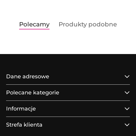
Produkty
Produkty
Polecamy
Produkty podobne
Pomiń karuzelę produktów
o
o
statusie:
statusie:
Dane adresowe
Polecane kategorie
Informacje
Strefa klienta