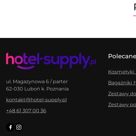
Pomiń karuzelę produktów
Polecane
Kosmetyki 
ul. Magazynowa 6 / parter
Bagażniki 
62-030 Luboń k. Poznania
Zestawy do
kontakt@hotel-supply.pl
Zestawy po
+48 61 307 00 36