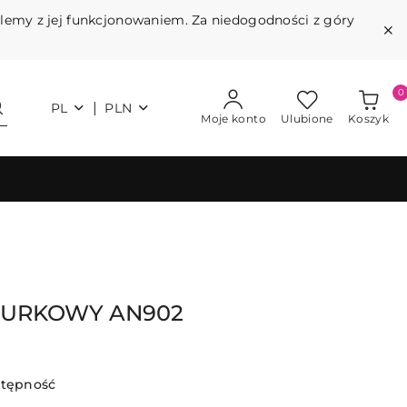
blemy z jej funkcjonowaniem. Za niedogodności z góry
0
|
PL
PLN
Moje konto
Ulubione
Koszyk
RURKOWY AN902
stępność