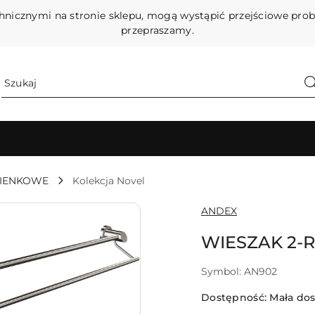
hnicznymi na stronie sklepu, mogą wystąpić przejściowe pro
przepraszamy.
ZIENKOWE
Kolekcja Novel
NAZWA
ANDEX
PRODUCENTA:
WIESZAK 2-
Symbol:
AN902
Dostępność:
Mała do