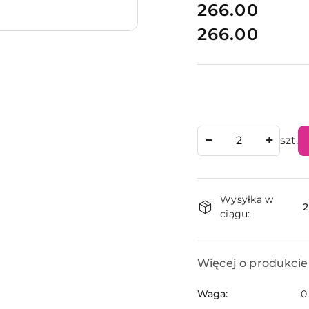
cena:
266.00
266.00
Cena:
Ilość
szt.
Dostępnoś
Wysyłka w
i
2
ciągu:
dostawa
Więcej o produkcie
Waga:
0