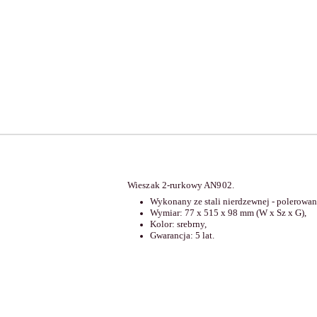
Wieszak 2-rurkowy AN902.
Wykonany ze stali nierdzewnej - polerowa
Wymiar: 77 x 515 x 98 mm (W x Sz x G),
Kolor: srebrny,
Gwarancja: 5 lat.