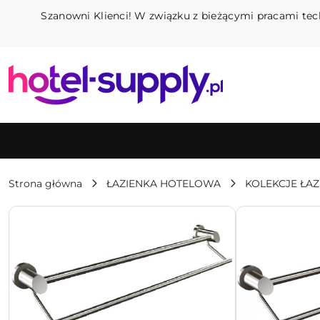
Przejdź do treści głównej
Przejdź do wyszukiwarki
Przejdź do moje konto
Przejdź do menu głównego
Przejdź do opisu produktu
Przejdź do stopki
Szanowni Klienci! W związku z bieżącymi pracami tec
Strona główna
ŁAZIENKA HOTELOWA
KOLEKCJE ŁA