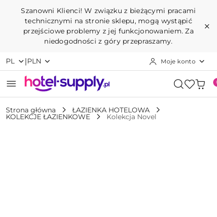
Przejdź do treści głównej
Przejdź do wyszukiwarki
Przejdź do moje konto
Przejdź do menu głównego
Przejdź do opisu produktu
Przejdź do stopki
Szanowni Klienci! W związku z bieżącymi pracami
technicznymi na stronie sklepu, mogą wystąpić
przejściowe problemy z jej funkcjonowaniem. Za
niedogodności z góry przepraszamy.
|
PL
PLN
Moje konto
Strona główna
ŁAZIENKA HOTELOWA
KOLEKCJE ŁAZIENKOWE
Kolekcja Novel