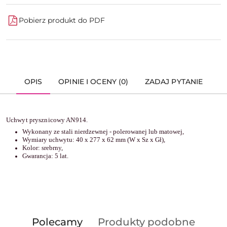
Pobierz produkt do PDF
OPIS
OPINIE I OCENY (0)
ZADAJ PYTANIE
Uchwyt prysznicowy AN914.
Wykonany ze stali nierdzewnej - polerowanej lub matowej,
Wymiary uchwytu: 40 x 277 x 62 mm (W x Sz x Gł),
Kolor: srebrny,
Gwarancja: 5 lat.
Produkty
Produkty
Polecamy
Produkty podobne
Pomiń karuzelę produktów