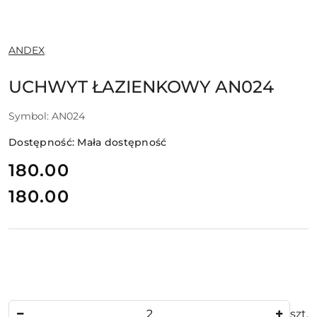
NAZWA
ANDEX
PRODUCENTA:
UCHWYT ŁAZIENKOWY AN024
Symbol:
AN024
Dostępność:
Mała dostępność
cena:
180.00
180.00
Cena:
Ilość
szt.