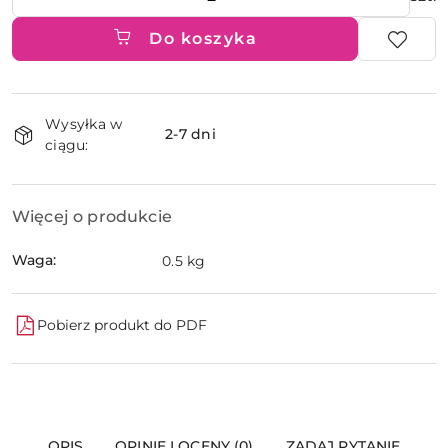
Do koszyka
Dostępność
Wysyłka w
i
2-7 dni
ciągu:
dostawa
Więcej o produkcie
Waga:
0.5 kg
Pobierz produkt do PDF
OPIS
OPINIE I OCENY (0)
ZADAJ PYTANIE