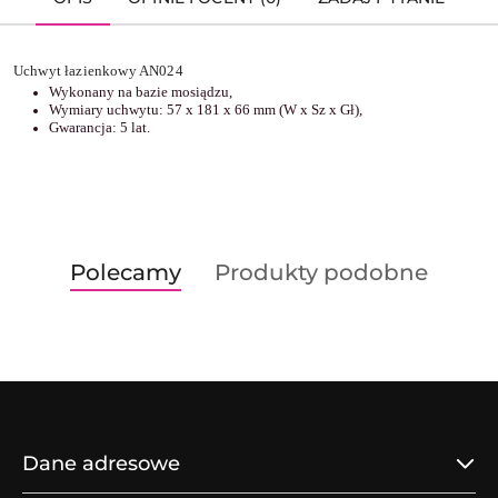
Uchwyt łazienkowy AN024
Wykonany na bazie mosiądzu,
Wymiary uchwytu: 57 x 181 x 66 mm (W x Sz x Gł),
Gwarancja: 5 lat.
Produkty
Produkty
Polecamy
Produkty podobne
Pomiń karuzelę produktów
o
o
statusie:
statusie:
Dane adresowe