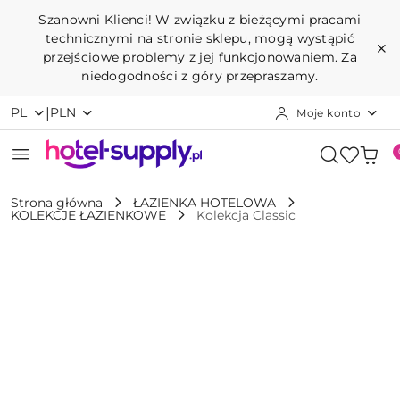
Przejdź do treści głównej
Przejdź do wyszukiwarki
Przejdź do moje konto
Przejdź do menu głównego
Przejdź do opisu produktu
Przejdź do stopki
Szanowni Klienci! W związku z bieżącymi pracami
technicznymi na stronie sklepu, mogą wystąpić
przejściowe problemy z jej funkcjonowaniem. Za
niedogodności z góry przepraszamy.
|
PL
PLN
Moje konto
Strona główna
ŁAZIENKA HOTELOWA
KOLEKCJE ŁAZIENKOWE
Kolekcja Classic