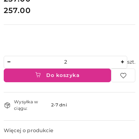
257.00
Cena:
Ilość
szt.
Do koszyka
Dostępność
Wysyłka w
i
2-7 dni
ciągu:
dostawa
Więcej o produkcie