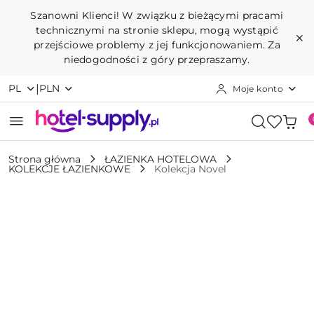
Przejdź do treści głównej
Przejdź do wyszukiwarki
Przejdź do moje konto
Przejdź do menu głównego
Przejdź do opisu produktu
Przejdź do stopki
Szanowni Klienci! W związku z bieżącymi pracami
technicznymi na stronie sklepu, mogą wystąpić
przejściowe problemy z jej funkcjonowaniem. Za
niedogodności z góry przepraszamy.
|
PL
PLN
Moje konto
Strona główna
ŁAZIENKA HOTELOWA
KOLEKCJE ŁAZIENKOWE
Kolekcja Novel