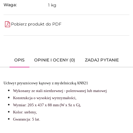
Waga:
1 kg
Pobierz produkt do PDF
OPIS
OPINIE I OCENY (0)
ZADAJ PYTANIE
Uchwyt prysznicowy kątowy z mydelniczką AN921
Wykonany ze stali nierdzewnej - polerowanej lub matowej
Konstrukcja o wysokiej wytrzymałości,
Wymiar: 205 x 437 x 88 mm (W x Sz x G),
Kolor: srebrny,
Gwarancja: 5 lat.