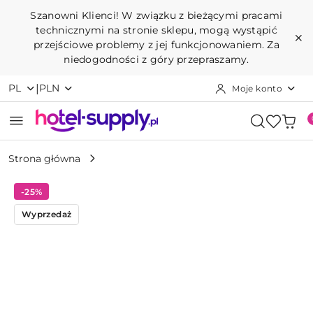
Przejdź do treści głównej
Przejdź do wyszukiwarki
Przejdź do moje konto
Przejdź do menu głównego
Przejdź do opisu produktu
Przejdź do stopki
Szanowni Klienci! W związku z bieżącymi pracami
technicznymi na stronie sklepu, mogą wystąpić
przejściowe problemy z jej funkcjonowaniem. Za
niedogodności z góry przepraszamy.
|
PL
PLN
Moje konto
Strona główna
-25%
Wyprzedaż