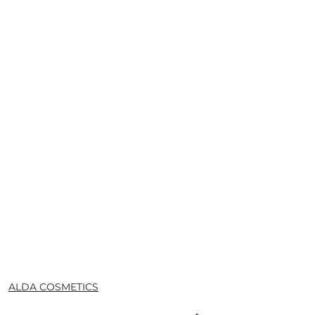
NAZWA
ALDA COSMETICS
PRODUCENTA: