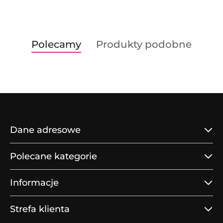
Produkty
Produkty
Polecamy
Produkty podobne
Pomiń karuzelę produktów
o
o
statusie:
statusie:
Dane adresowe
Polecane kategorie
Informacje
Strefa klienta