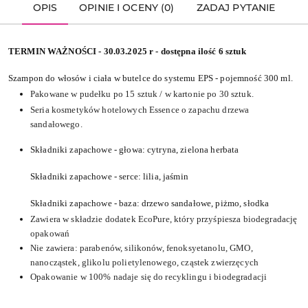
OPIS
OPINIE I OCENY (0)
ZADAJ PYTANIE
TERMIN WAŻNOŚCI - 30.03.2025 r - dostępna ilość 6 sztuk
Szampon do włosów i ciała w butelce do systemu EPS - pojemność 300 ml.
Pakowane w pudełku po 15 sztuk / w kartonie po 30 sztuk.
Seria kosmetyków hotelowych Essence o zapachu drzewa
sandałowego.
Składniki zapachowe - głowa: cytryna, zielona herbata
Składniki zapachowe - serce: lilia, jaśmin
Składniki zapachowe - baza: drzewo sandałowe, piżmo, słodka
Zawiera w składzie dodatek EcoPure, który przyśpiesza biodegradację
opakowań
Nie zawiera: parabenów, silikonów, fenoksyetanolu, GMO,
nanocząstek, glikolu polietylenowego, cząstek zwierzęcych
Opakowanie w 100% nadaje się do recyklingu i biodegradacji