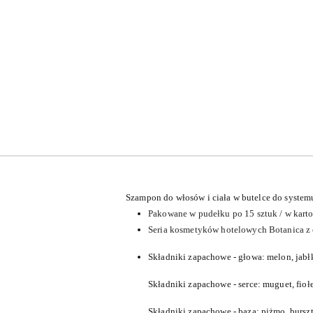
Szampon do włosów i ciała w butelce do system
Pakowane w pudełku po 15 sztuk / w karto
Seria kosmetyków hotelowych Botanica z
Składniki zapachowe - głowa: melon, jab
Składniki zapachowe - serce: muguet, fioł
Składniki zapachowe - baza: piżmo, bursz