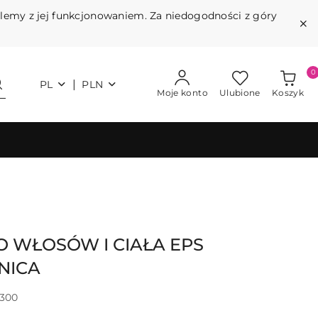
blemy z jej funkcjonowaniem. Za niedogodności z góry
0
|
PL
PLN
Moje konto
Ulubione
Koszyk
 WŁOSÓW I CIAŁA EPS
NICA
300