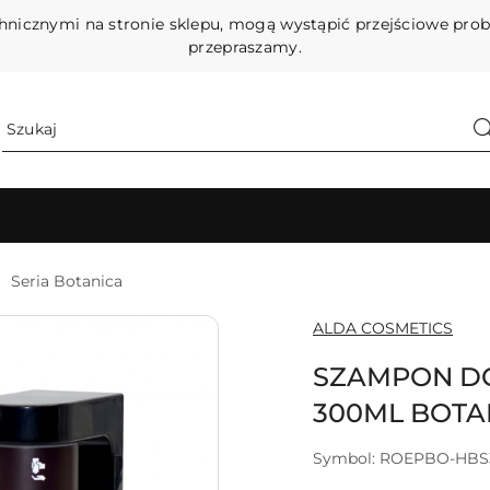
hnicznymi na stronie sklepu, mogą wystąpić przejściowe pro
przepraszamy.
Seria Botanica
NAZWA
ALDA COSMETICS
PRODUCENTA:
SZAMPON DO
300ML BOTA
Symbol:
ROEPBO-HBS