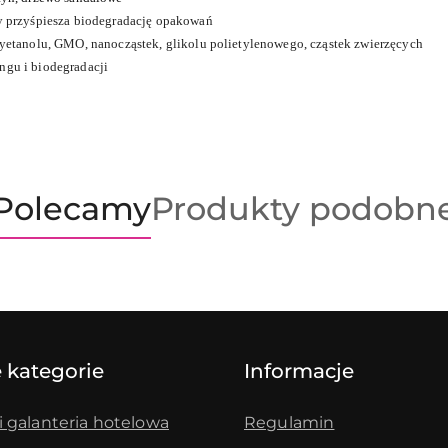
ry przyśpiesza biodegradację opakowań
syetanolu, GMO, nanocząstek, glikolu polietylenowego, cząstek zwierzęcych
ngu i biodegradacji
Produkty
Produkty
Polecamy
Produkty podobn
o
o
statusie:
statusie:
 kategorie
Informacje
i galanteria hotelowa
Regulamin