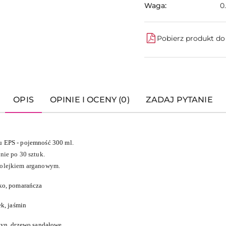
Waga:
0
Pobierz produkt d
OPIS
OPINIE I OCENY (0)
ZADAJ PYTANIE
u EPS - pojemność 300 ml.
nie po 30 sztuk.
 olejkiem arganowym.
łko, pomarańcza
ek, jaśmin
tyn, drzewo sandałowe