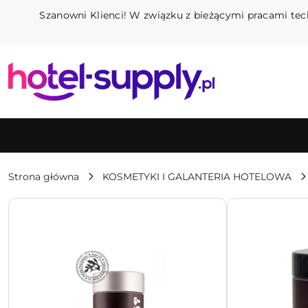
Przejdź do treści głównej
Przejdź do wyszukiwarki
Przejdź do moje konto
Przejdź do menu głównego
Przejdź do opisu produktu
Przejdź do stopki
Szanowni Klienci! W związku z bieżącymi pracami tec
Strona główna
KOSMETYKI I GALANTERIA HOTELOWA