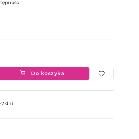
stępność
Do koszyka
ć
-7 dni