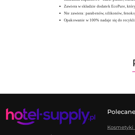
Zawiera w składzie dodatek EcoPure, któ
Nie zawiera: parabenów, silikonów, fenok
Opakowanie w 100% nadaje się do recykli
Pomiń karuzelę produktów
Polecane
Kosmetyki 