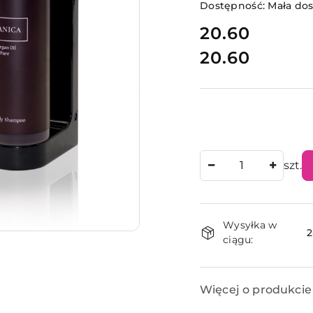
Dostępność:
Mała do
cena:
20.60
20.60
Cena:
Ilość
szt.
Dostępnoś
Wysyłka w
i
2
ciągu:
dostawa
Więcej o produkcie