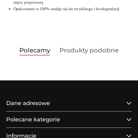
mięty pieprzowej.
Opakowanie w 100% nadaje się do recyklingu i biodegradacji
Produkty
Produkty
Polecamy
Produkty podobne
Pomiń karuzelę produktów
o
o
statusie:
statusie:
Dane adresowe
Polecane kategorie
Informacje