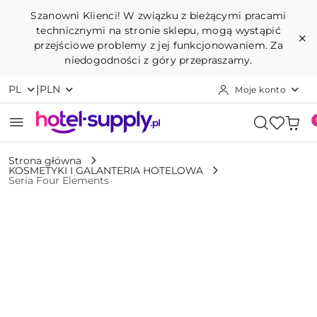
Przejdź do treści głównej
Przejdź do wyszukiwarki
Przejdź do moje konto
Przejdź do menu głównego
Przejdź do opisu produktu
Przejdź do stopki
Szanowni Klienci! W związku z bieżącymi pracami
technicznymi na stronie sklepu, mogą wystąpić
przejściowe problemy z jej funkcjonowaniem. Za
niedogodności z góry przepraszamy.
|
PL
PLN
Moje konto
Strona główna
KOSMETYKI I GALANTERIA HOTELOWA
Seria Four Elements