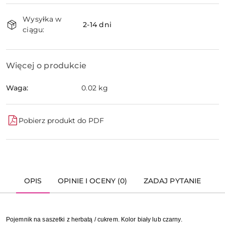
Dostępność
Wysyłka w
i
2-14 dni
ciągu:
dostawa
Więcej o produkcie
Waga:
0.02 kg
Pobierz produkt do PDF
OPIS
OPINIE I OCENY (0)
ZADAJ PYTANIE
Pojemnik na saszetki z herbatą / cukrem. Kolor biały lub czarny.