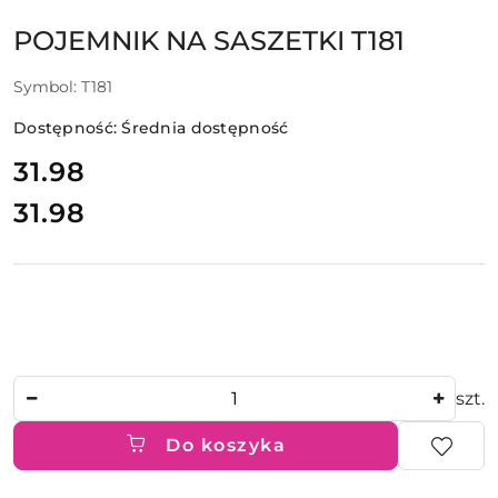
POJEMNIK NA SASZETKI T181
Symbol:
T181
Dostępność:
Średnia dostępność
cena:
31.98
31.98
Cena:
Ilość
szt.
Do koszyka