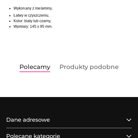
Wykonany z melaminy,
Łatwy w czyszczeniu,
Kolor: biały lub czarny,
Wymiary: 145 x 95 mm.
Produkty
Produkty
Polecamy
Produkty podobne
Pomiń karuzelę produktów
o
o
statusie:
statusie:
Dane adresowe
Polecane kategorie