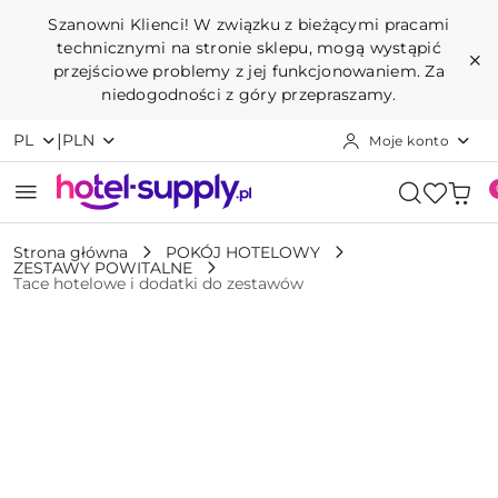
Przejdź do treści głównej
Przejdź do wyszukiwarki
Przejdź do moje konto
Przejdź do menu głównego
Przejdź do opisu produktu
Przejdź do stopki
Szanowni Klienci! W związku z bieżącymi pracami
technicznymi na stronie sklepu, mogą wystąpić
przejściowe problemy z jej funkcjonowaniem. Za
niedogodności z góry przepraszamy.
|
PL
PLN
Moje konto
Strona główna
POKÓJ HOTELOWY
ZESTAWY POWITALNE
Tace hotelowe i dodatki do zestawów