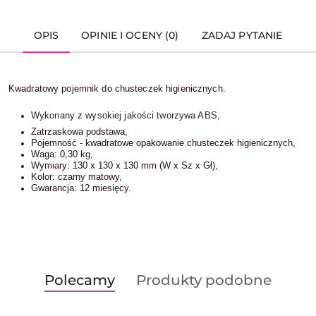
OPIS
OPINIE I OCENY (0)
ZADAJ PYTANIE
Kwadratowy pojemnik do chusteczek higienicznych.
Wykonany z wysokiej jakości tworzywa ABS,
Zatrzaskowa podstawa,
Pojemność - kwadratowe opakowanie chusteczek higienicznych,
Waga: 0,30 kg,
Wymiary: 130 x 130 x 130 mm (W x Sz x Gł),
Kolor: czarny matowy,
Gwarancja: 12 miesięcy.
Produkty
Produkty
Polecamy
Produkty podobne
Pomiń karuzelę produktów
o
o