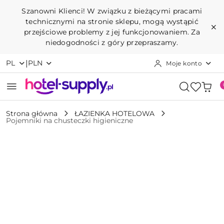
Przejdź do treści głównej
Przejdź do wyszukiwarki
Przejdź do moje konto
Przejdź do menu głównego
Przejdź do opisu produktu
Przejdź do stopki
Szanowni Klienci! W związku z bieżącymi pracami
technicznymi na stronie sklepu, mogą wystąpić
przejściowe problemy z jej funkcjonowaniem. Za
niedogodności z góry przepraszamy.
|
PL
PLN
Moje konto
Strona główna
ŁAZIENKA HOTELOWA
Pojemniki na chusteczki higieniczne