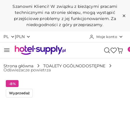
Przejdź do treści głównej
Przejdź do wyszukiwarki
Przejdź do moje konto
Przejdź do menu głównego
Przejdź do opisu produktu
Przejdź do stopki
Szanowni Klienci! W związku z bieżącymi pracami
technicznymi na stronie sklepu, mogą wystąpić
przejściowe problemy z jej funkcjonowaniem. Za
niedogodności z góry przepraszamy.
|
PL
PLN
Moje konto
Strona główna
TOALETY OGÓLNODOSTĘPNE
Odświeżacze powietrza
-8%
Wyprzedaż