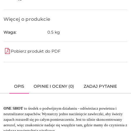
dostawa
Więcej o produkcie
Waga:
0.5 kg
Pobierz produkt do PDF
OPIS
OPINIE I OCENY (0)
ZADAJ PYTANIE
ONE SHOT
to środek o podwójnym działaniu - odświeżacz powietrza i
neutralizator zapachów. Wystarczy jedno naciśnięcie zawleczki, aby świeży
zapach rozszedł się po całym pomieszczeniu. Jest to silnie skoncentrowany
aerozol, więc znakomicie nadaje się wszędzie tam, gdzie mamy do czynienia z
większą powierzchnią użytkową.