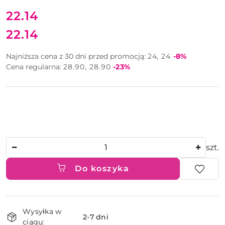
Cena:
22.14
22.14
Cena:
Rabat:
Najniższa cena z 30 dni przed promocją:
24
24
-8%
Rabat:
Cena regularna:
28.90
28.90
-23%
Ilość
szt.
Do koszyka
Dostępność
Wysyłka w
i
2-7 dni
ciągu: