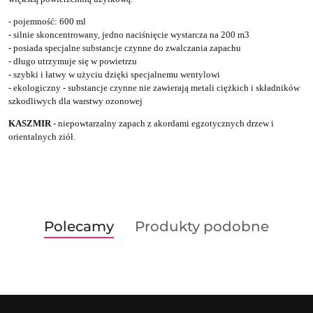
- pojemność: 600 ml
- silnie skoncentrowany, jedno naciśnięcie wystarcza na 200 m3
- posiada specjalne substancje czynne do zwalczania zapachu
- długo utrzymuje się w powietrzu
- szybki i łatwy w użyciu dzięki specjalnemu wentylowi
- ekologiczny - substancje czynne nie zawierają metali ciężkich i składników
szkodliwych dla warstwy ozonowej
KASZMIR
- niepowtarzalny zapach z akordami egzotycznych drzew i
orientalnych ziół.
Produkty
Produkty
Polecamy
Produkty podobne
Pomiń karuzelę produktów
o
o
statusie:
statusie: