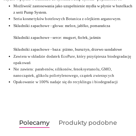
Możliwość zastosowania jako uzupełnienie mydła w płynie w butelkach
z serii Pump System.
Seria kosmetyków hotelowych Botanica z olejkiem arganowym.
Składniki zapachowe - głowa: melon, jabłko, pomarańcza
Składniki zapachowe - serce: muguet, fiołek, jaśmin
Składniki zapachowe - baza: piżmo, bursztyn, drzewo sandałowe
Zawiera w składzie dodatek EcoPure, który przyśpiesza biodegradację
opakowań
Nie zawiera: parabenów, silikonów, fenoksyetanolu, GMO,
nanocząstek, glikolu polietylenowego, cząstek zwierzęcych
Opakowanie w 100% nadaje się do recyklingu i biodegradacji
Produkty
Produkty
Polecamy
Produkty podobne
Pomiń karuzelę produktów
o
o