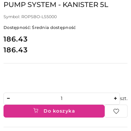
PUMP SYSTEM - KANISTER 5L
Symbol:
ROPSBO-LS5000
Dostępność:
Średnia dostępność
cena:
186.43
186.43
Cena:
Ilość
szt.
Do koszyka
Dostępność