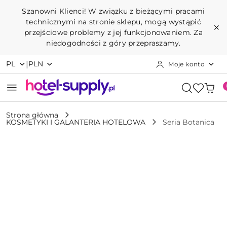
Przejdź do treści głównej
Przejdź do wyszukiwarki
Przejdź do moje konto
Przejdź do menu głównego
Przejdź do opisu produktu
Przejdź do stopki
Szanowni Klienci! W związku z bieżącymi pracami
technicznymi na stronie sklepu, mogą wystąpić
przejściowe problemy z jej funkcjonowaniem. Za
niedogodności z góry przepraszamy.
|
PL
PLN
Moje konto
Strona główna
KOSMETYKI I GALANTERIA HOTELOWA
Seria Botanica