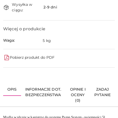
Wysyłka w
i
2-9 dni
ciągu:
dostawa
Więcej o produkcie
Waga:
5 kg
Pobierz produkt do PDF
OPIS
INFORMACJE DOT.
OPINIE I
ZADAJ
BEZPIECZEŃSTWA
OCENY
PYTANIE
(0)
Mydło w płynie w kanistrze do systemu Pump System - pojemności 5l.