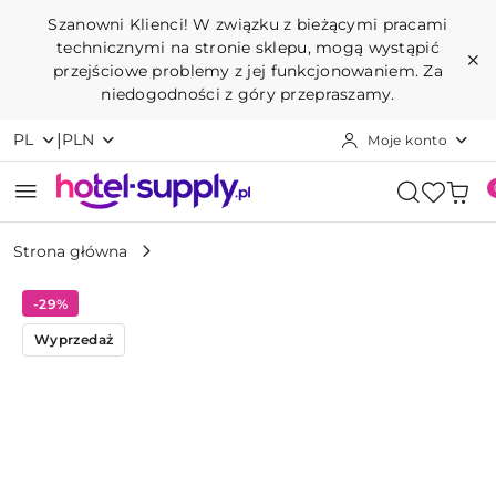
Przejdź do treści głównej
Przejdź do wyszukiwarki
Przejdź do moje konto
Przejdź do menu głównego
Przejdź do opisu produktu
Przejdź do stopki
Szanowni Klienci! W związku z bieżącymi pracami
technicznymi na stronie sklepu, mogą wystąpić
przejściowe problemy z jej funkcjonowaniem. Za
niedogodności z góry przepraszamy.
|
PL
PLN
Moje konto
Strona główna
-29%
Wyprzedaż