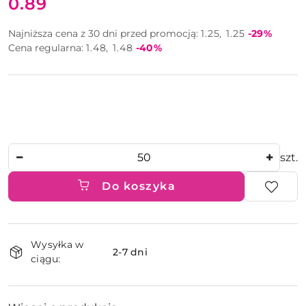
0.89
Cena:
Rabat:
Najniższa cena z 30 dni przed promocją:
1.25
1.25
-29%
Rabat:
Cena regularna:
1.48
1.48
-40%
Ilość
szt.
Do koszyka
Dostępność
Wysyłka w
i
2-7 dni
ciągu:
dostawa