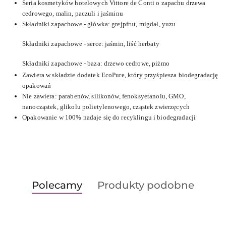
Seria kosmetyków hotelowych Vittore de Conti o zapachu drzewa
cedrowego, malin, paczuli i jaśminu
Składniki zapachowe - główka: grejpfrut, migdał, yuzu
Składniki zapachowe - serce: jaśmin, liść herbaty
Składniki zapachowe - baza: drzewo cedrowe, piżmo
Zawiera w składzie dodatek EcoPure, który przyśpiesza biodegradację
opakowań
Nie zawiera: parabenów, silikonów, fenoksyetanolu, GMO,
nanocząstek, glikolu polietylenowego, cząstek zwierzęcych
Opakowanie w 100% nadaje się do recyklingu i biodegradacji
Produkty
Produkty
Polecamy
Produkty podobne
Pomiń karuzelę produktów
o
o
statusie:
statusie: