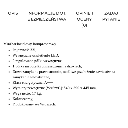
OPIS
INFORMACJE DOT.
OPINIE I
ZADAJ
BEZPIECZEŃSTWA
OCENY
PYTANIE
(0)
Minibar hotelowy kompresorowy
Pojemność 33l,
Wewnętrzne oświetlenie LED,
2 regulowane półki wewnętrzne,
1 półka na butelki umieszczona na drzwiach,
Drzwi zamykane prawostronnie, możliwe przełożenie zawiasów na
zamykanie lewostronne,
Klasa energetyczna: A+++
Wymiary zewnętrzne [WxSzxG]: 540 x 390 x 445 mm,
Waga netto: 17 kg,
Kolor czarny,
Produkowany we Włoszech.