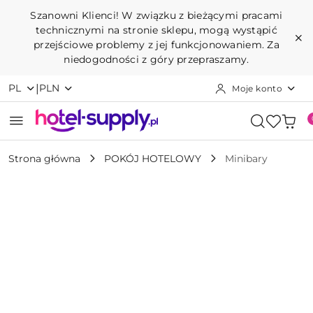
Przejdź do treści głównej
Przejdź do wyszukiwarki
Przejdź do moje konto
Przejdź do menu głównego
Przejdź do opisu produktu
Przejdź do stopki
Szanowni Klienci! W związku z bieżącymi pracami
technicznymi na stronie sklepu, mogą wystąpić
przejściowe problemy z jej funkcjonowaniem. Za
niedogodności z góry przepraszamy.
|
PL
PLN
Moje konto
Strona główna
POKÓJ HOTELOWY
Minibary