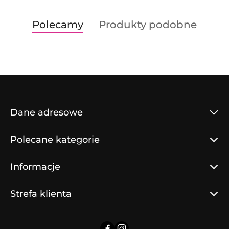
Produkty
Produkty
Polecamy
Produkty podobne
Pomiń karuzelę produktów
o
o
statusie:
statusie:
Dane adresowe
Polecane kategorie
Informacje
Strefa klienta