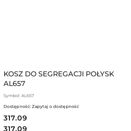
KOSZ DO SEGREGACJI POŁYSK
AL657
Symbol:
AL657
Dostępność:
Zapytaj o dostępność
cena:
317.09
317.09
Cena: