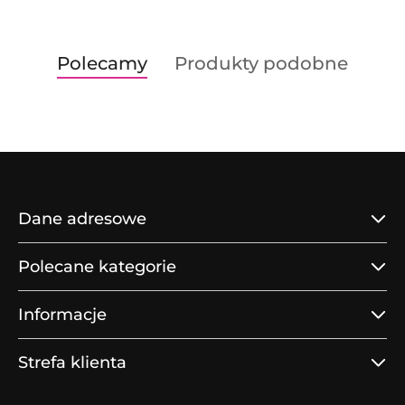
Produkty
Produkty
Polecamy
Produkty podobne
Pomiń karuzelę produktów
o
o
statusie:
statusie:
Dane adresowe
Polecane kategorie
Informacje
Strefa klienta