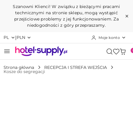
Przejdź do treści głównej
Przejdź do wyszukiwarki
Przejdź do moje konto
Przejdź do menu głównego
Przejdź do opisu produktu
Przejdź do stopki
Szanowni Klienci! W związku z bieżącymi pracami
technicznymi na stronie sklepu, mogą wystąpić
przejściowe problemy z jej funkcjonowaniem. Za
niedogodności z góry przepraszamy.
|
PL
PLN
Moje konto
Strona główna
RECEPCJA I STREFA WEJŚCIA
Kosze do segregacji