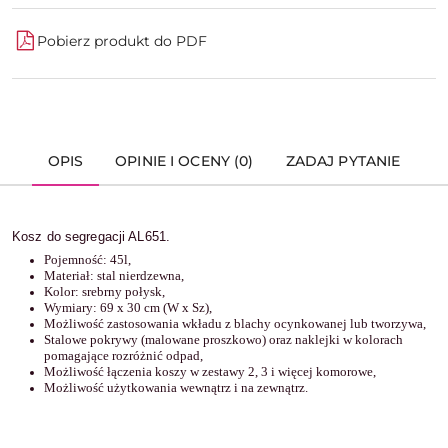
Pobierz produkt do PDF
OPIS
OPINIE I OCENY (0)
ZADAJ PYTANIE
Kosz do segregacji AL651.
Pojemność: 45l,
Materiał: stal nierdzewna,
Kolor: srebrny połysk,
Wymiary: 69 x 30 cm (W x Sz),
Możliwość zastosowania wkładu z blachy ocynkowanej lub tworzywa,
Stalowe pokrywy (malowane proszkowo) oraz naklejki w kolorach
pomagające rozróżnić odpad,
Możliwość łączenia koszy w zestawy 2, 3 i więcej komorowe,
Możliwość użytkowania wewnątrz i na zewnątrz.