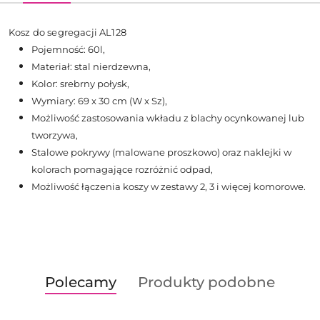
Kosz do segregacji AL128
Pojemność: 60l,
Materiał: stal nierdzewna,
Kolor: srebrny połysk,
Wymiary: 69 x 30 cm (W x Sz),
Możliwość zastosowania wkładu z blachy ocynkowanej lub
tworzywa,
Stalowe pokrywy (malowane proszkowo) oraz naklejki w
kolorach pomagające rozróżnić odpad,
Możliwość łączenia koszy w zestawy 2, 3 i więcej komorowe.
Produkty
Produkty
Polecamy
Produkty podobne
Pomiń karuzelę produktów
o
o
statusie:
statusie: