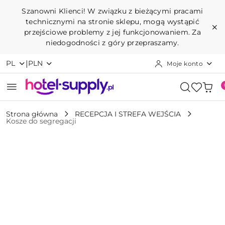
Przejdź do treści głównej
Przejdź do wyszukiwarki
Przejdź do moje konto
Przejdź do menu głównego
Przejdź do opisu produktu
Przejdź do stopki
Szanowni Klienci! W związku z bieżącymi pracami
technicznymi na stronie sklepu, mogą wystąpić
przejściowe problemy z jej funkcjonowaniem. Za
niedogodności z góry przepraszamy.
|
PL
PLN
Moje konto
Strona główna
RECEPCJA I STREFA WEJŚCIA
Kosze do segregacji