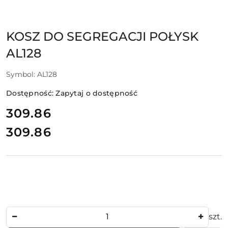
KOSZ DO SEGREGACJI POŁYSK
AL128
Symbol:
AL128
Dostępność:
Zapytaj o dostępność
cena:
309.86
309.86
Cena:
Ilość
szt.