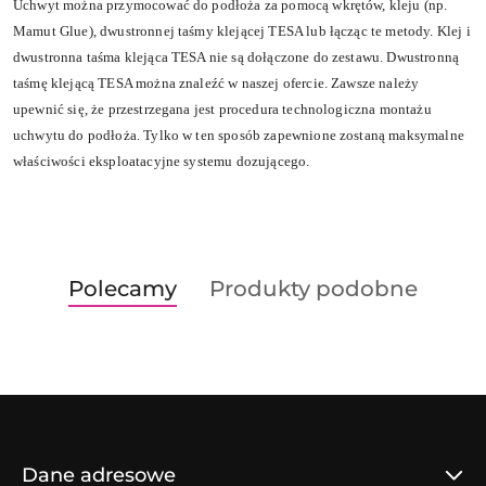
Uchwyt można przymocować do podłoża za pomocą wkrętów, kleju (np.
Mamut Glue), dwustronnej taśmy klejącej TESA lub łącząc te metody. Klej i
dwustronna taśma klejąca TESA nie są dołączone do zestawu. Dwustronną
taśmę klejącą TESA można znaleźć w naszej ofercie. Zawsze należy
upewnić się, że przestrzegana jest procedura technologiczna montażu
uchwytu do podłoża. Tylko w ten sposób zapewnione zostaną maksymalne
właściwości eksploatacyjne systemu dozującego.
Produkty
Produkty
Polecamy
Produkty podobne
Pomiń karuzelę produktów
o
o
statusie:
statusie:
Dane adresowe