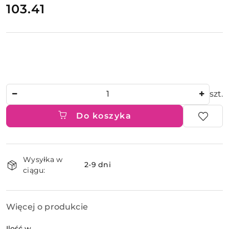
103.41
Cena:
Ilość
szt.
Do koszyka
Dostępność
Wysyłka w
i
2-9 dni
ciągu:
dostawa
Więcej o produkcie
Ilość w