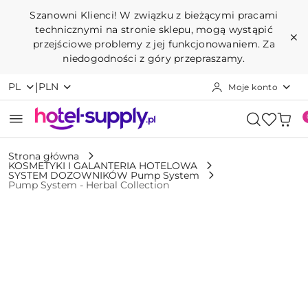
Przejdź do treści głównej
Przejdź do wyszukiwarki
Przejdź do moje konto
Przejdź do menu głównego
Przejdź do opisu produktu
Przejdź do stopki
Szanowni Klienci! W związku z bieżącymi pracami
technicznymi na stronie sklepu, mogą wystąpić
przejściowe problemy z jej funkcjonowaniem. Za
niedogodności z góry przepraszamy.
|
PL
PLN
Moje konto
Strona główna
KOSMETYKI I GALANTERIA HOTELOWA
SYSTEM DOZOWNIKÓW Pump System
Pump System - Herbal Collection