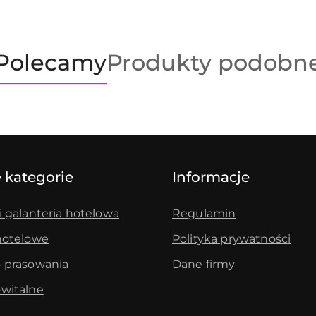
Produkty
Produkty
Polecamy
Produkty podobn
o
o
statusie:
statusie:
 kategorie
Informacje
i galanteria hotelowa
Regulamin
hotelowe
Polityka prywatności
 prasowania
Dane firmy
witalne