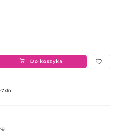
Do koszyka
ć
-7 dni
 kg