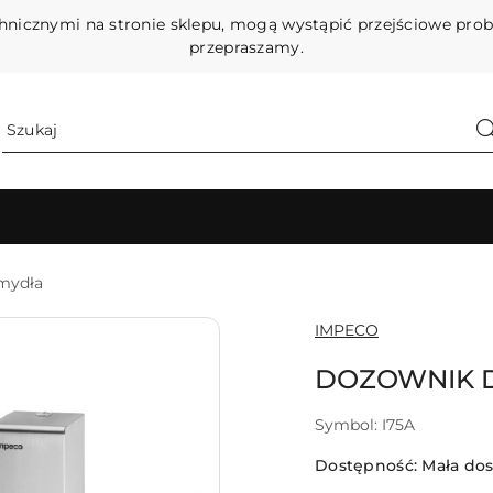
hnicznymi na stronie sklepu, mogą wystąpić przejściowe pro
przepraszamy.
mydła
NAZWA
IMPECO
PRODUCENTA:
DOZOWNIK D
Symbol:
I75A
Dostępność:
Mała do