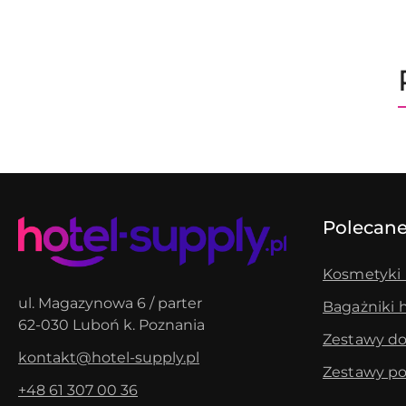
Pomiń karuzelę produktów
Polecane
Kosmetyki 
ul. Magazynowa 6 / parter
Bagażniki 
62-030 Luboń k. Poznania
Zestawy do
kontakt@hotel-supply.pl
Zestawy po
+48 61 307 00 36