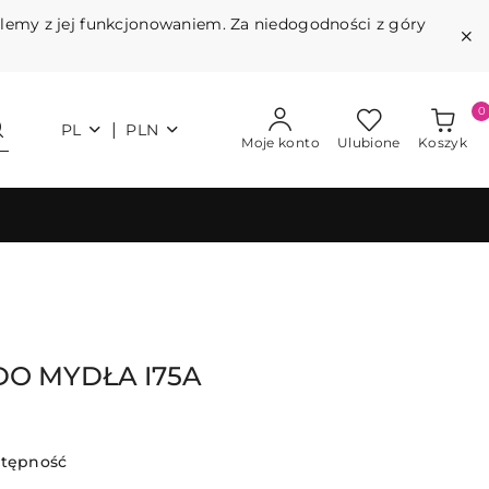
blemy z jej funkcjonowaniem. Za niedogodności z góry
0
|
PL
PLN
Moje konto
Ulubione
Koszyk
O MYDŁA I75A
stępność