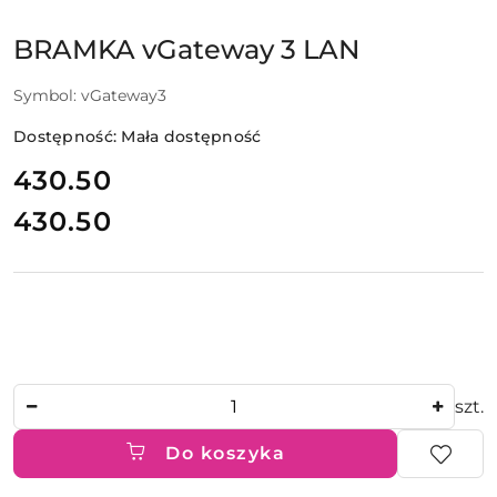
PRODUCENTA:
BRAMKA vGateway 3 LAN
Symbol:
vGateway3
Dostępność:
Mała dostępność
cena:
430.50
430.50
Cena:
Ilość
szt.
Do koszyka