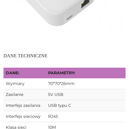
DANE TECHNICZNE
DANE:
PARAMETRY:
Wymiary
70*70*26mm
Zasilanie
5V USB
Interfejs zasilania
USB typu C
Interfejs sieciowy
RJ45
Klasa sieci
10M