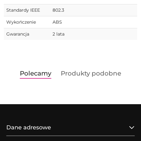
Standardy IEEE
802.3
Wykończenie
ABS
Gwarancja
2 lata
Produkty
Produkty
Polecamy
Produkty podobne
Pomiń karuzelę produktów
o
o
statusie:
statusie:
Dane adresowe