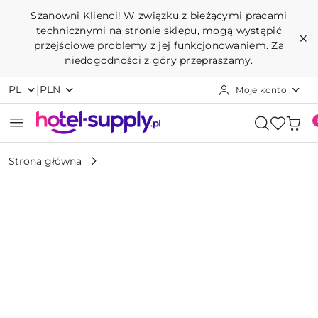
Przejdź do treści głównej
Przejdź do wyszukiwarki
Przejdź do moje konto
Przejdź do menu głównego
Przejdź do opisu produktu
Przejdź do stopki
Szanowni Klienci! W związku z bieżącymi pracami
technicznymi na stronie sklepu, mogą wystąpić
przejściowe problemy z jej funkcjonowaniem. Za
niedogodności z góry przepraszamy.
|
PL
PLN
Moje konto
Strona główna