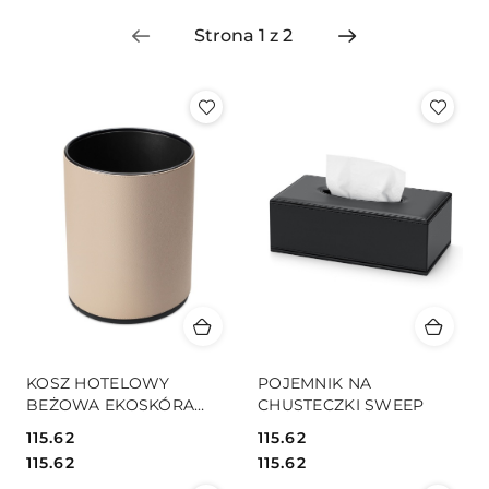
sortowanie:
Najnowsze.
KOSZ HOTELOWY
POJEMNIK NA
BEŻOWA EKOSKÓRA
CHUSTECZKI SWEEP
SUMO-BEIGE
115.62
115.62
Cena:
Cena:
Cena:
Cena:
115.62
115.62