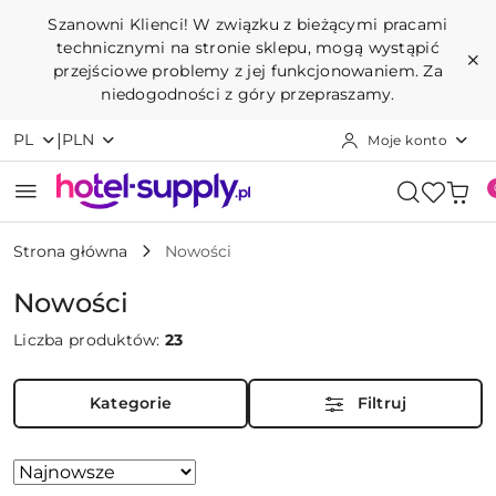
Przejdź do treści głównej
Przejdź do wyszukiwarki
Przejdź do moje konto
Przejdź do menu głównego
Przejdź do stopki
Szanowni Klienci! W związku z bieżącymi pracami
technicznymi na stronie sklepu, mogą wystąpić
przejściowe problemy z jej funkcjonowaniem. Za
niedogodności z góry przepraszamy.
|
PL
PLN
Moje konto
Strona główna
Nowości
Nowości
Liczba produktów:
23
Kategorie
Filtruj
Zastosowano
Sortuj
według