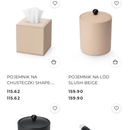
POJEMNIK NA
POJEMNIK NA LÓD
CHUSTECZKI SHAPE-
SLUSH-BEIGE
BEIGE
115.62
159.90
Cena:
Cena:
Cena:
Cena:
115.62
159.90