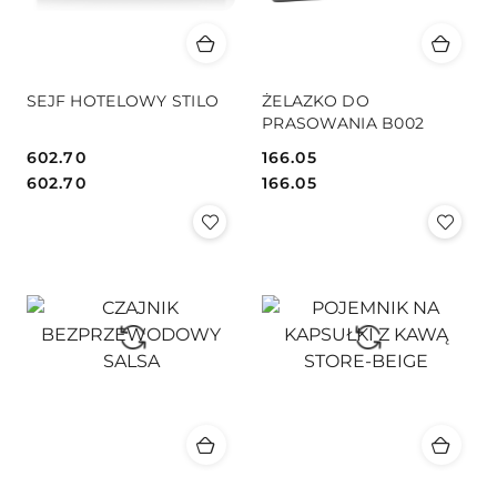
SEJF HOTELOWY STILO
ŻELAZKO DO
PRASOWANIA B002
602.70
166.05
Cena:
Cena:
Cena:
Cena:
602.70
166.05