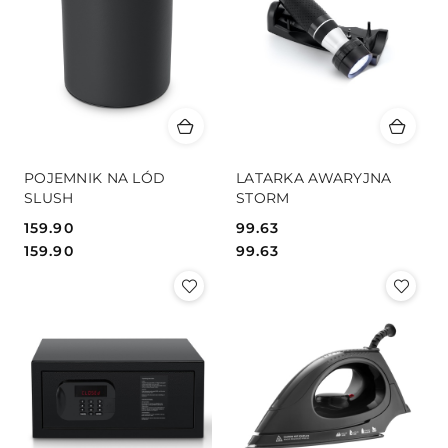
POJEMNIK NA LÓD
LATARKA AWARYJNA
SLUSH
STORM
159.90
99.63
Cena:
Cena:
Cena:
Cena:
159.90
99.63